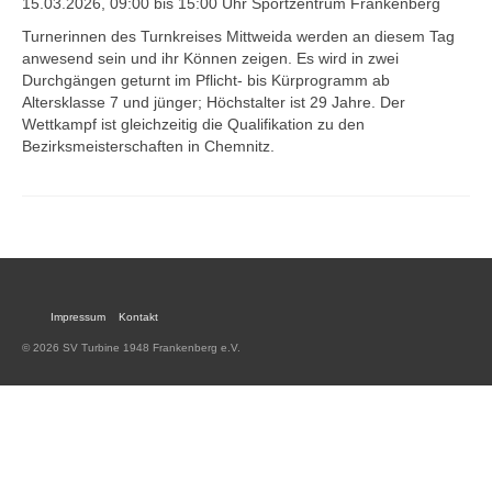
15.03.2026, 09:00 bis 15:00 Uhr Sportzentrum Frankenberg
Leichtathletik
Turnerinnen des Turnkreises Mittweida werden an diesem Tag
anwesend sein und ihr Können zeigen. Es wird in zwei
Tischtennis
Durchgängen geturnt im Pflicht- bis Kürprogramm ab
Turnen
Altersklasse 7 und jünger; Höchstalter ist 29 Jahre. Der
Wettkampf ist gleichzeitig die Qualifikation zu den
Schach
Bezirksmeisterschaften in Chemnitz.
Impressum
Kontakt
© 2026 SV Turbine 1948 Frankenberg e.V.